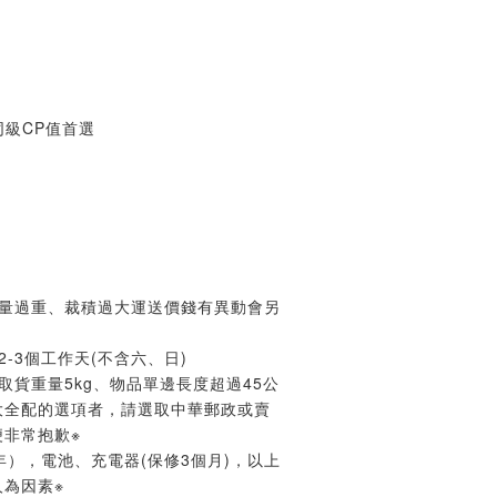
同級CP值首選
重量過重、裁積過大運送價錢有異動會另
-3個工作天(不含六、日)
取貨重量5kg、物品單邊長度超過45公
大全配的選項者，請選取中華郵政或賣
非常抱歉※
年），電池、充電器(保修3個月)，以上
為因素※