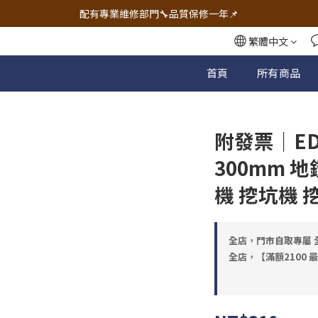
🔧電動工具&五金唯一首選 宇慶五金網拍🔧
配有專業維修部門🔧品質保修一年📌
🔧電動工具&五金唯一首選 宇慶五金網拍🔧
繁體中文
首頁
所有商品
附發票｜ED
300mm 
機 挖坑機 挖
全店，門市自取專屬 全
全店，【滿額2100 