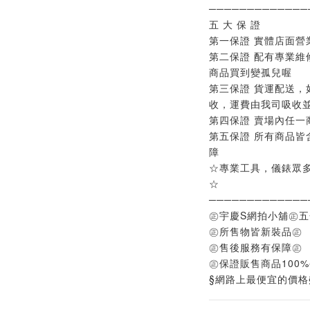
─────────────
五 大 保 證
第一保證 實體店面營
第二保證 配有專業維
商品買到變孤兒喔
第三保證 貨運配送，
收，運費由我司吸收
第四保證 賣場內任一
第五保證 所有商品皆
障
☆專業工具，儀錶眾
☆
─────────────
㊣宇慶S網拍小舖㊣
㊣所售物皆新裝品㊣
㊣售後服務有保障㊣
㊣保證販售商品100
§網路上最便宜的價格