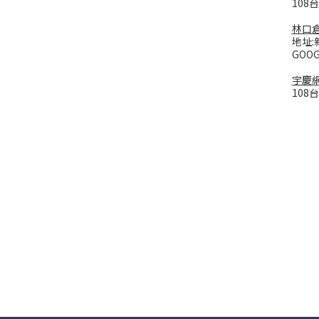
108
林口
地址:
GOO
宇慶
108