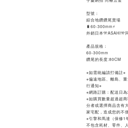
宇慶網拍 尚椿五金
型號：
綜合地鑽鑽尾賣場
🔋60-300mm⚡
外銷日本🎌ASAHI
產品規格：
60-300mm
鑽尾的長度:80CM
※如需統編請打備註※
※偏遠地區、離島、
行通知※
※網路訂購：配送日為2
※如購買數量超過超商
分者或選擇商品含有
家宅配，造成您的不便
※引擎和馬達（保修1
不包含耗材、零件、人