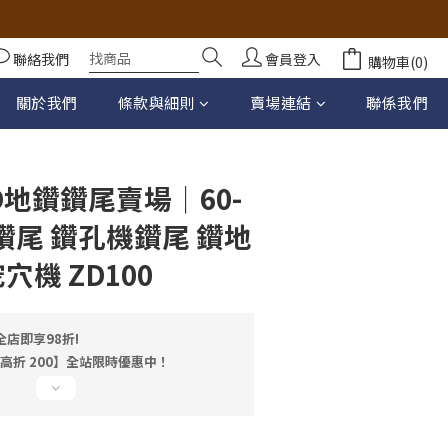
聯絡我們
會員登入
購物車(0)
立即購買
關於我們
條款與細則
賣場連結
聯係我們
地鑽鑽尾賣場｜60-
地鑽尾 鑽孔機鑽尾 鑽地
穴機 ZD100
店即享98折!
最高折 200】全站限時優惠中！