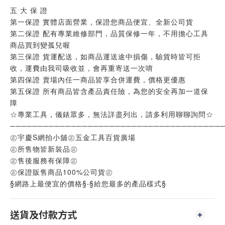
五 大 保 證
第一保證 實體店面營業，保證您商品便宜、全新公司貨
第二保證 配有專業維修部門，品質保修一年，不用擔心工具
商品買到變孤兒喔
第三保證 貨運配送，如商品運送途中損傷，驗貨時皆可拒
收，運費由我司吸收並，會再重寄送一次唷
第四保證 賣場內任一商品皆享合併運費，價格更優惠
第五保證 所有商品皆含產品責任險，為您的安全再加一道保
障
☆專業工具，儀錶眾多，無法詳盡列出，請多利用聊聊詢問☆
──────────────────────────────────────
㊣宇慶S網拍小舖㊣五金工具百貨廣場
㊣所售物皆新裝品㊣
㊣售後服務有保障㊣
㊣保證販售商品100%公司貨㊣
§網路上最便宜的價格§‧§給您最多的產品樣式§
送貨及付款方式