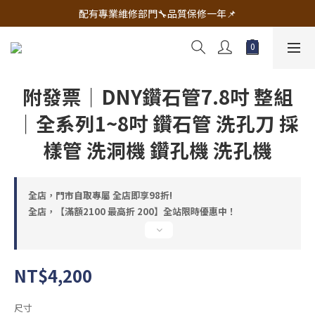
🔧電動工具&五金唯一首選 宇慶五金網拍🔧
配有專業維修部門🔧品質保修一年📌
🔧電動工具&五金唯一首選 宇慶五金網拍🔧
附發票｜DNY鑽石管7.8吋 整組
｜全系列1~8吋 鑽石管 洗孔刀 採
樣管 洗洞機 鑽孔機 洗孔機
全店，門市自取專屬 全店即享98折!
全店，【滿額2100 最高折 200】全站限時優惠中！
NT$4,200
尺寸