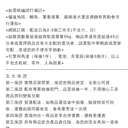
※如需統編請打備註※
※偏遠地區、離島、重量過重、裁積過大運送價錢有異動會另
行通知※
※網路訂購：配送日為2-3個工作天(不含六、日)
※如購買數量超過超商取貨重量5kg、物品單邊長度超過45公
分者或選擇商品含有大全配的選項者，請選取中華郵政或賣家
宅配，造成您的不便非常抱歉※
※引擎和馬達（保修1年），電池、充電器(保修3個月)，以上
不包含耗材、零件、人為因素※
──────────────────────────────────────
五 大 保 證
第一保證 實體店面營業，保證您商品便宜、全新公司貨
第二保證 配有專業維修部門，品質保修一年，不用擔心工具
商品買到變孤兒喔
第三保證 貨運配送，如商品運送途中損傷，驗貨時皆可拒
收，運費由我司吸收並，會再重寄送一次唷
第四保證 賣場內任一商品皆享合併運費，價格更優惠
第五保證 所有商品皆含產品責任險，為您的安全再加一道保