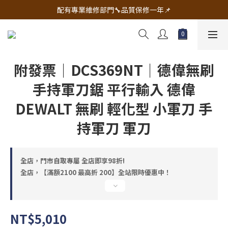
🔧電動工具&五金唯一首選 宇慶五金網拍🔧
配有專業維修部門🔧品質保修一年📌
🔧電動工具&五金唯一首選 宇慶五金網拍🔧
附發票｜DCS369NT｜德偉無刷
手持軍刀鋸 平行輸入 德偉
DEWALT 無刷 輕化型 小軍刀 手
持軍刀 軍刀
全店，門市自取專屬 全店即享98折!
全店，【滿額2100 最高折 200】全站限時優惠中！
NT$5,010