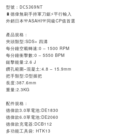
型號：
DCS369NT
🔋德偉無刷手持軍刀鋸⚡平行輸入
外銷日本🎌ASAHI🎌同級CP值首選
產品規格：
夾頭類型:SDS+ 四溝
每分鐘空載轉速:0 – 1500 RPM
每分鐘衝擊數:0 – 5550 BPM
鎚擊能量:2.6 J
鑽孔範圍–混凝土:4.8 – 15.9mm
把手類型:D型握把
長度:387.6mm
重量:2.3KG
配件規格：
德偉款3.0單電池:DE1830
德偉款6.0單電池:DE2060
德偉款充電器:DCB112
多功能工具袋: HTK13