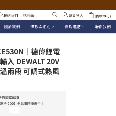
聯絡我們
會員登入
購物車(0)
立即購買
關於我們
條款與細則
賣場連結
聯係我們
E530N｜德偉鋰電
入 DEWALT 20V
低溫兩段 可調式熱風
店即享98折!
最高折 200】全站限時優惠中！