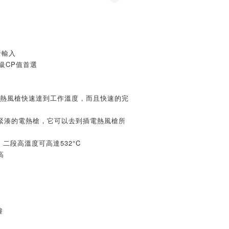
行輸入
同級CP值首選
充電式熱風槍快速達到工作溫度，而且快速的完
緊湊的電熱槍，它可以去到插電熱風槍所
，二段高溫度可高達532°C
高
鐘