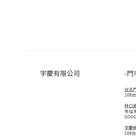
宇慶有限公司
-門
台北
108
林口
地址:
GOO
宇慶
108