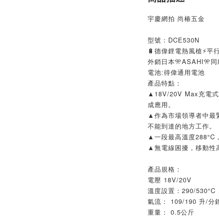
宇慶網拍 尚椿五金
型號：DCE530N
🔋德偉鋰電熱風槍⚡平
外銷日本🎌ASAHI🎌
電池:得偉通用電池
產品特點：
▲18V/20V Max
成應用。
▲作為市場領導者中最
不能到達的地方工作。
▲一段最高溫度288°C
▲無電線困擾，移動性
產品規格：
電壓 18V/20V
溫度設置：290/530°C
氣流： 109/190 升/分
重量： 0.5公斤