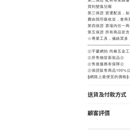
買到變孤兒喔
第三保證 貨運配送，
費由我司吸收並，會再
第四保證 賣場內任一
第五保證 所有商品皆
☆專業工具，儀錶眾多
──────────────
㊣宇慶網拍 尚椿五金
㊣所售物皆新裝品㊣
㊣售後服務有保障㊣
㊣保證販售商品100%
§網路上最便宜的價格§
送貨及付款方式
顧客評價