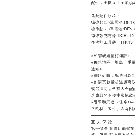
配件：主機ｘ１＋噴頭x
選配配件規格：
德偉款3.0單電池:DE18
德偉款6.0單電池:DE20
德偉款充電器:DCB112
多功能工具袋: HTK13
※如需統編請打備註※
※偏遠地區、離島、重
通知※
※網路訂購：配送日為2-
※如購買數量超過超商取
或選擇商品含有大全配
造成您的不便非常抱歉
※引擎和馬達（保修1年
含耗材、零件、人為因
──────────────
五 大 保 證
第一保證 實體店面營
第二保證 配有專業維