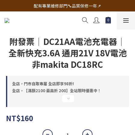
🔧電動工具&五金唯一首選 宇慶五金網拍🔧
配有專業維修部門🔧品質保修一年📌
🔧電動工具&五金唯一首選 宇慶五金網拍🔧
附發票｜DC21AA電池充電器｜
全新快充3.6A 通用21V 18V電池
非makita DC18RC
全店，門市自取專屬 全店即享98折!
全店，【滿額2100 最高折 200】全站限時優惠中！
NT$160