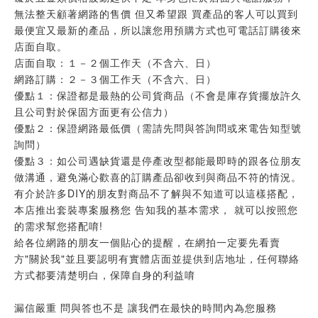
無法整天顧著網路的售價 但又希望跟 買產品的客人可以買到
最便宜又最新的產品，所以讓您用預購方式也可電話訂購後來
店面自取。
店面自取：１－２個工作天（不含六、日）
網路訂購：２－３個工作天（不含六、日）
優點１：保證都是最熱的公司貨商品（不會是庫存貨擺放許久
且公司對於保固方面更有公信力）
優點２：保證網路最低價（需請先問與答詢問或來電告知型號
詢問）
優點３：如公司遇缺貨還是停產改型都能最即時的跟各位朋友
做溝通，避免滿心歡喜的訂購產品卻收到與商品不符的情況。
有介於許多DIY的朋友對商品不了解與不知道可以這樣搭配，
本店推出套裝專案服務您 告知我的基本需求， 就可以按照您
的需求幫您搭配唷!
給各位網路的朋友一個貼心的提醒，在網拍一定要先看賣
方"關於我"並且要認明有實體店面並提供到店地址，任何聯絡
方式都要清楚明白，保障自身的利益唷
漏信嚴重 問與答也不是 讓我們在最快的時間內為您服務