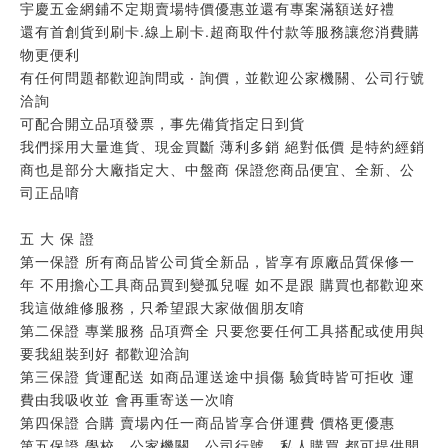
宇慶五金網鋪不定期賣場特價優惠並還有專案滿額送好禮
還有首創貨到刷卡.線上刷卡.超商取件付款等服務讓您消費購
物更便利
有任何問題都歡迎詢問或 ‧ 詢價，並歡迎公家機關、公司行號
洽詢
可配合開立品項發票，事先備貨指定日到貨
我們採用大量進貨、現金買斷 薄利多銷 絕對低價 是特約經銷
商也是部分大廠指定大、中盤商 保證您商品便宜、全新、公
司正品唷
五 大 保 證
第一保證 所有商品皆公司貨全新品，皆享有原廠品質保修一
年 不用擔心工具商品買到變孤兒喔 如不是跟 購買也都歡迎來
我這做維修服務，只希望跟大家做個朋友唷
第二保證 專業服務 品項齊全 只要您要任何工具搭配或使用與
要我組裝到好 都歡迎洽詢
第三保證 貨運配送 如商品運送途中損傷 驗貨時皆可拒收 運
費由我吸收並 會再重寄送一次唷
第四保證 合購 賣場內任一商品皆享合併運費 價格更優惠
第五保證 學校、公家機關、公司行號、私人購買 都可提供開