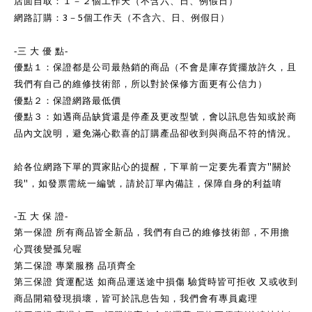
店面自取：１－２個工作天（不含六、日、例假日）
3
5
網路訂購：
－
個工作天（不含六、日、例假日）
-
三 大 優
點
-
優點１：保證都是公司最熱銷的商品（不會是庫存貨擺放許久，且
我們有自己的維修技術部，所以對於保修方面更有公信力）
優點２：保證網路最低價
優點３：如遇商品缺貨還是停產及更改型號，會以訊息告知或於商
品內文說明，避免滿心歡喜的訂購產品卻收到與商品不符的情況。
"
給各位網路下單的買家貼心的提醒，下單前一定要先看賣方
關於
"
我
，如發票需統一編號，請於訂單內備註，保障自身的利益唷
-
五 大 保 證
-
第一保證 所有商品皆全新品，我們有自己的維修技術部，不用擔
心買後變孤兒喔
第二保證 專業服務 品項齊全
第三保證 貨運配送 如商品運送途中損傷 驗貨時皆可拒收 又或收到
商品開箱發現損壞，皆可於訊息告知，我們會有專員處理