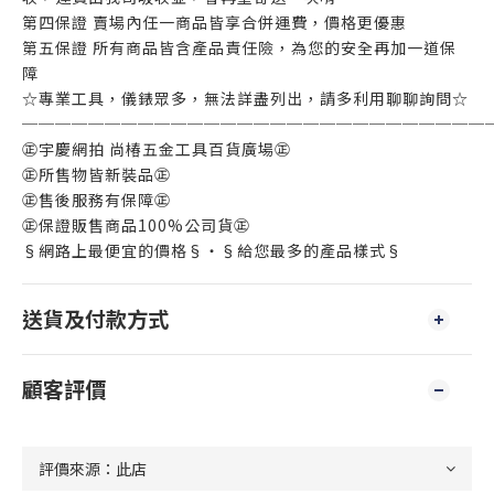
第四保證 賣場內任一商品皆享合併運費，價格更優惠
第五保證 所有商品皆含產品責任險，為您的安全再加一道保
障
☆專業工具，儀錶眾多，無法詳盡列出，請多利用聊聊詢問☆
────────────────────────────
㊣宇慶網拍 尚椿五金工具百貨廣場㊣
㊣所售物皆新裝品㊣
㊣售後服務有保障㊣
㊣保證販售商品100%公司貨㊣
§網路上最便宜的價格§‧§給您最多的產品樣式§
送貨及付款方式
顧客評價