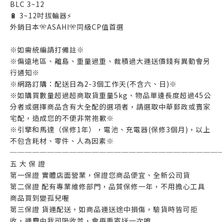
BLC 3~12
🔋 3~12吋拔輪器⚡
外銷日本🎌ASAHI🎌同級CP值首選
※如需統編請打備註※
※偏遠地區、離島、重量過重、裁積過大運送價錢有異動會另
行通知※
※網路訂購：配送日為2-3個工作天(不含六、日)※
※如購買數量超過超商取貨重量5kg、物品單邊長度超過45公
分者或選擇商品含有大全配的選項者，請選取中華郵政或賣家
宅配，造成您的不便非常抱歉※
※引擎和馬達（保修1年），電池、充電器(保修3個月)，以上
不包含耗材、零件、人為因素※
────────────────────────────
五 大 保 證
第一保證 實體店面營業，保證您商品便宜、全新公司貨
第二保證 配有專業維修部門，品質保修一年，不用擔心工具
商品買到變孤兒喔
第三保證 貨運配送，如商品運送途中損傷，驗貨時皆可拒
收，運費由我司吸收並，會再重寄送一次唷