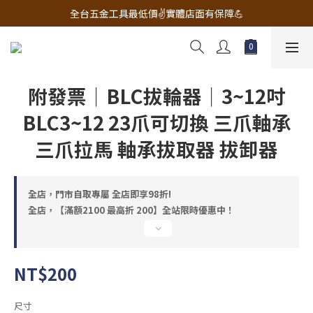
🔧電動工具&五金唯一首選 宇慶五金網拍🔧
全台五金工具最低價✌️實體店面有保障💪
配有專業維修部門🔧品質保修一年📌
🔧電動工具&五金唯一首選 宇慶五金網拍🔧
附發票｜BLC拔輪器｜3~12吋
BLC3~12 23爪可切換 三爪軸承
三爪拉馬 軸承拔取器 拔卸器
全店，門市自取專屬 全店即享98折!
全店，【滿額2100 最高折 200】全站限時優惠中！
NT$200
尺寸