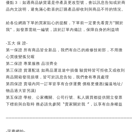
優點３：如遇商品缺貨還是停產及更改型號，會以訊息告知或於商
品內文說明，避免滿心歡喜的訂購產品卻收到與商品不符的情況。
"
給各位網路下單的買家貼心的提醒，下單前一定要先看賣方
關於
"
我
，如發票需統一編號，請於訂單內備註，保障自身的利益唷
-
五大 保 證
-
第一保證 所有商品皆全新品，我們有自己的維修技術部，不用擔
心買後變孤兒喔
第二保證 專業服務 品項齊全
第三保證 貨運配送 如商品運送途中損傷 驗貨時皆可拒收又或收到
商品開箱發現損壞，皆可於訊息告知，我們會有專員處理
(
/
第四保證 賣場內同一訂單皆享有合併運費 價格更優惠
偏遠地址
)
物品過大皆另議
第五保證 學校、公家機關、公司行號、私人購買都提供開立發票
下標前與自取時 務必請先參閱〝賣家關於我〞，以享有自身權益
──────────────────────────────────────────
-
-
宇慶網拍