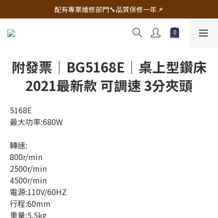
🔧電動工具&五金唯一首選 宇慶五金網拍🔧
配有專業維修部門🔧品質保修一年📌
🔧電動工具&五金唯一首選 宇慶五金網拍🔧
附發票｜BG5168E｜桌上型鑽床
2021最新款 可調速 3分夾頭
5168E
最大功率:680W
轉速:
800r/min
2500r/min
4500r/min
電源:110V/60HZ
行程:60mm
重量:5.5kg