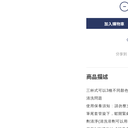
加入購物車
分享到
商品描述
三杯式可以
3
種不同顏
清洗問題
使用保養須知
:
請勿整
筆尾套管旋下，鬆開緊
劑清淨
(
清洗溶劑可以用