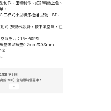
型制作、蛋糕制作、細部精緻上色、
業。
G 三杯式小型噴漆槍組 型號：BD-
氣動式 (雙動式設計，按下噴空氣，往
氣壓力：15～50PSI
整螺絲調整0.2ｍｍ或0.3ｍｍ
合金
cc
店即享98折!
最高折 200】全站限時優惠中！