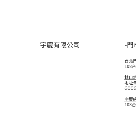
宇慶有限公司
-門
台北
108
林口
地址:
GOO
宇慶
108