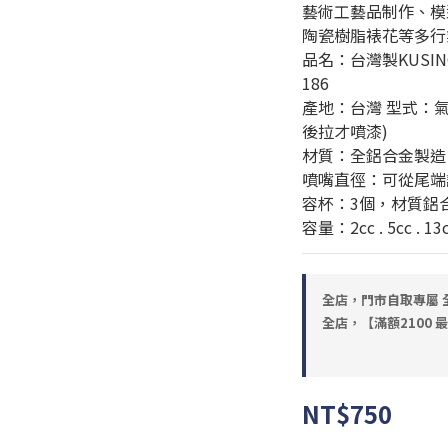
藝術工藝品制作、模
陶瓷樹脂裱花等多行
品名：台灣製KUSIN
186
產地：台灣 型式：
後拉才噴漆)
材質：全鋁合金製造 空
噴嘴直徑：可從尾端調
容杯：3個，材質鋁
容量：2cc . 5cc . 13
全店，門市自取專屬 全
全店，【滿額2100 
NT$750