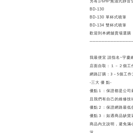
另有
1/6HP
無油式靜音
BD-130
BD-130
單杯式噴筆
BD-134
雙杯式噴筆
歡迎到本網舖賣場選購
──────────────
~
我最便宜 請指名
宇慶
店面自取：１－２個工
3
5
網路訂購：
－
個工作
-
三大 優
點
-
優點１：保證都是公司
且我們有自己的維修技
優點２：保證網路最低
優點３：如遇商品缺貨
商品內文說明，避免滿
況。