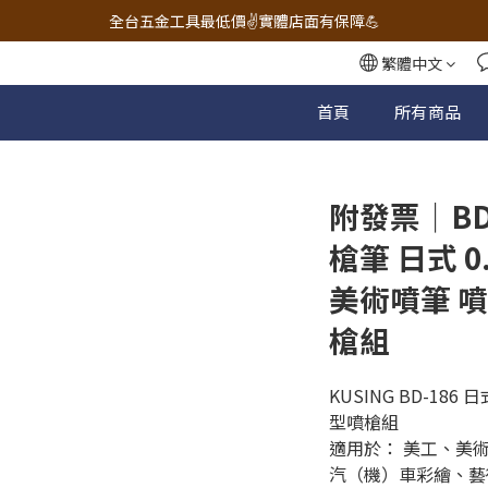
🔧電動工具&五金唯一首選 宇慶五金網拍🔧
全台五金工具最低價✌️實體店面有保障💪
配有專業維修部門🔧品質保修一年📌
繁體中文
🔧電動工具&五金唯一首選 宇慶五金網拍🔧
首頁
所有商品
附發票｜BD
槍筆 日式 
美術噴筆 
槍組
KUSING BD-186
型噴槍組
適用於： 美工、美
汽（機）車彩繪、藝