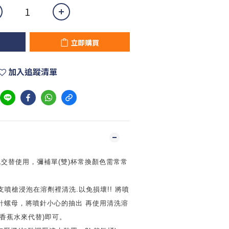
立即購買
加入追蹤清單
色交替使用，彌補單
(
雙
)
杯常換顏色需常常
支噴槍浸泡在溶劑裡清洗
.
以免損壞
!!
將噴
針螺母，將噴針小心的抽出
再使用清洗溶
香蕉水來代替
)
即可。