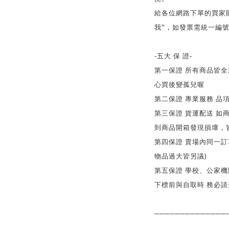
給各位網路下單的買家
"
我
，如發票需統一編
-
五大 保 證
-
第一保證 所有商品皆
心買後變孤兒喔
第二保證 專業服務 品
第三保證 貨運配送 如
到商品開箱發現損壞，
第四保證 賣場內同一訂
)
物品過大皆另議
第五保證 學校、公家
下標前與自取時 務必
──────────────