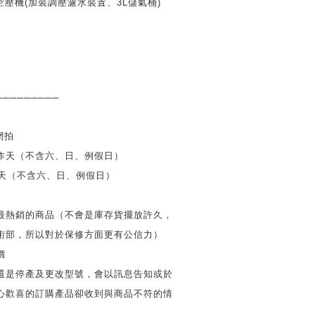
空壓機
(
加裝調壓濾水裝置、
3L
儲氣桶
)
─────────
網拍
作天（不含六、日、例假日）
天（不含六、日、例假日）
最熱銷的商品（不會是庫存貨擺放許久，
術部，所以對於保修方面更有公信力）
價
還是停產及更改型號，會以訊息告知或於
心歡喜的訂購產品卻收到與商品不符的情