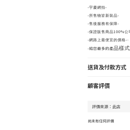
-
-
宇慶網拍
-
-
所售物皆新裝品
-
-
售後服務有保障
100%
-
保證販售商品
公
-
-
網路上最便宜的價格
‧
品樣式
給您最多的產
-
送貨及付款方式
顧客評價
尚未有任何評價