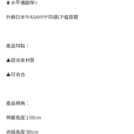
🔋水平儀腳架⚡
外銷日本🎌ASAHI🎌同級CP值首選
產品特點：
▲鋁合金材質
▲可收合
產品規格：
伸展長度:150cm
收縮長度:90cm