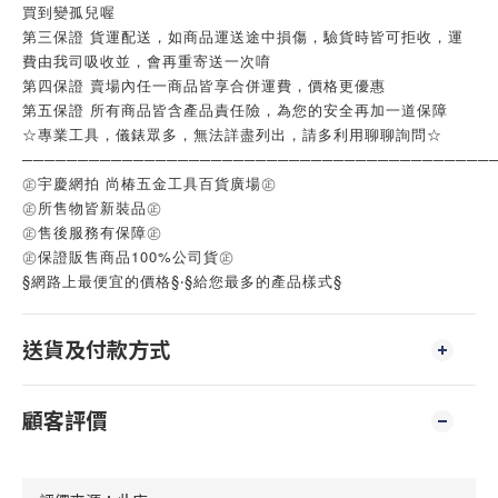
買到變孤兒喔
第三保證 貨運配送，如商品運送途中損傷，驗貨時皆可拒收，運
費由我司吸收並，會再重寄送一次唷
第四保證 賣場內任一商品皆享合併運費，價格更優惠
第五保證 所有商品皆含產品責任險，為您的安全再加一道保障
☆專業工具，儀錶眾多，無法詳盡列出，請多利用聊聊詢問☆
──────────────────────────────────────────
㊣宇慶網拍 尚椿五金工具百貨廣場㊣
㊣所售物皆新裝品㊣
㊣售後服務有保障㊣
㊣保證販售商品100%公司貨㊣
§網路上最便宜的價格§‧§給您最多的產品樣式§
送貨及付款方式
顧客評價