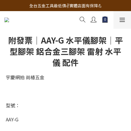
🔧電動工具&五金唯一首選 宇慶五金網拍🔧
全台五金工具最低價✌️實體店面有保障💪
配有專業維修部門🔧品質保修一年📌
🔧電動工具&五金唯一首選 宇慶五金網拍🔧
附發票｜AAY-G 水平儀腳架｜平
型腳架 鋁合金三腳架 雷射 水平
儀 配件
宇慶網拍 尚椿五金
型號：
AAY-G