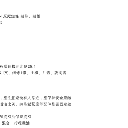
N 原廠鏈條 鏈條、鏈板
款
程環保機油比例25:1
板1支、鏈條1條、主機、油壺、說明書
時，應注意避免有人靠近，應保持安全距離
汽機油比例、鍊條鬆緊度等配件是否固定鎖
添加潤滑油保持潤滑
汽油 混合二行程機油