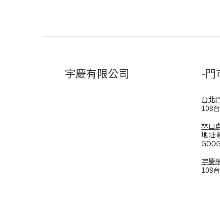
宇慶有限公司
-門
台北
108
林口
地址:
GOO
宇慶
108