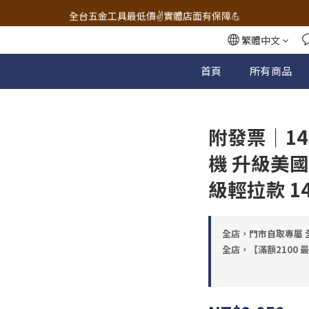
🔧電動工具&五金唯一首選 宇慶五金網拍🔧
全台五金工具最低價✌️實體店面有保障💪
配有專業維修部門🔧品質保修一年📌
繁體中文
🔧電動工具&五金唯一首選 宇慶五金網拍🔧
首頁
所有商品
附發票｜14
機 升級美國
級輕拉款 
全店，門市自取專屬 全
全店，【滿額2100 