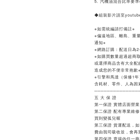
5. 汽機油混合比率要準確(
◆組裝影片請至youtub
※如需統編請打備註※
※偏遠地區、離島、重
通知※
※網路訂購：配送日為2-
※如購買數量超過超商取
或選擇商品含有大全配
造成您的不便非常抱歉
※引擎和馬達（保修1年
含耗材、零件、人為因
──────────────
五 大 保 證
第一保證 實體店面營
第二保證 配有專業維
買到變孤兒喔
第三保證 貨運配送，
費由我司吸收並，會再
第四保證 賣場內任一