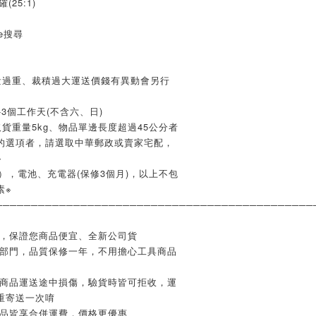
25:1)
e搜尋
量過重、裁積過大運送價錢有異動會另行
3個工作天(不含六、日)
貨重量5kg、物品單邊長度超過45公分者
的選項者，請選取中華郵政或賣家宅配，
※
），電池、充電器(保修3個月)，以上不包
素※
─────────────────────────────────────────────
業，保證您商品便宜、全新公司貨
修部門，品質保修一年，不用擔心工具商品
如商品運送途中損傷，驗貨時皆可拒收，運
重寄送一次唷
商品皆享合併運費，價格更優惠