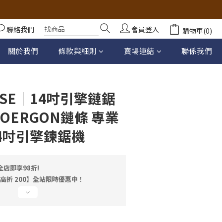
聯絡我們
會員登入
購物車(0)
立即購買
關於我們
條款與細則
賣場連結
聯係我們
SE｜14吋引擎鏈鋸
OERGON鏈條 專業
14吋引擎鍊鋸機
店即享98折!
最高折 200】全站限時優惠中！