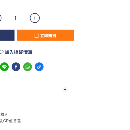
立即購買
加入追蹤清單
鋸機⚡
同級CP值首選