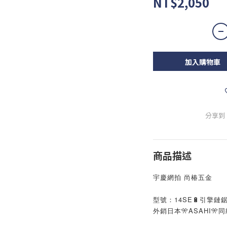
NT$2,050
加入購物車
分享到
商品描述
宇慶網拍 尚椿五金
型號：14SE🔋引擎鏈
外銷日本🎌ASAHI🎌