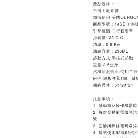
產品規格：
台灣工廠直營
加值使用 美國OERGO
商品型號：14SE 14吋
引擎種類:二行程引擎
排氣量: 33 C.C.
功率：0.9 Kw
油箱容量：230ML
起動方式:手拉式起動
重量:3.5公斤
汽機油混合比:使用二行
附件:導板護蓋1個、鏈
機身尺寸：61*20*24
注意事項：
1. 發動前及操作機器
2. 每次發動前需檢查
緊
3. 齒輪與鍊條需時常
4. 建議使用92或95