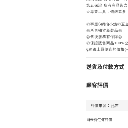
第五保證 所有商品皆
☆專業工具，儀錶眾多
──────────────
㊣宇慶S網拍小舖㊣五
㊣所售物皆新裝品㊣
㊣售後服務有保障㊣
㊣保證販售商品100%
§網路上最便宜的價格§
送貨及付款方式
顧客評價
尚未有任何評價