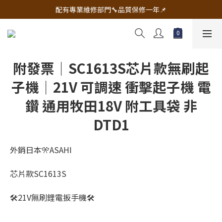
🔧電動工具&五金唯一首選 宇慶五金網拍🔧
配有專業維修部門🔧品質保修一年📌
🔧電動工具&五金唯一首選 宇慶五金網拍🔧
附發票｜SC1613S芯片款無刷起
子機｜21V 可調速 衝擊起子機 電
鑽 通用牧田18V 附工具袋 非
DTD1
外銷日本🎌ASAHI
芯片款SC1613S
🛠21V無刷鋰電扳手機🛠