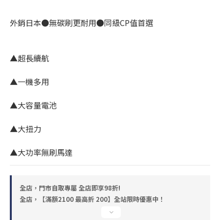
外銷日本●無碳刷更耐用●同級CP值首選
▲超長續航
▲一機多用
▲大容量電池
▲大扭力
▲大功率無刷馬達
全店，門市自取專屬 全店即享98折!
全店，【滿額2100 最高折 200】全站限時優惠中！