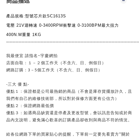
商品描述
產品規格:型號芯片款SC1613S
電壓 21V迴轉速 0-3400RPM衝擊速 0-3100BPM最大扭力
400N.M重量 1KG
──────────────────────────────────────────
~
我最便宜 請指名
宇慶網拍
店面自取：１－２個工作天（不含六、日、例假日）
3
5
網路訂購：
－
個工作天（不含六、日、例假日）
-
三大 優
點
-
優點１：保證都是公司最熱銷的商品（不會是庫存貨擺放許久，且
我們有自己的維修技術部，所以對於保修方面更有公信力）
優點２：保證網路最低價
優點３：如遇商品缺貨還是停產及更改型號，會以訊息告知或於商
品內文說明，避免滿心歡喜的訂購產品卻收到與商品不符的情況。
"
給各位網路下單的買家貼心的提醒，下單前一定要先看賣方
關於