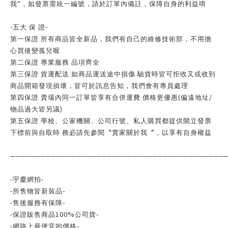
"
我
，如發票需統一編號，請於訂單內備註，保障自身的利益唷
-
五大 保 證
-
第一保證 所有商品皆全新品，我們有自己的維修技術部，不用擔
心買後變孤兒喔
第二保證 專業服務 品項齊全
第三保證 貨運配送 如商品運送途中損傷 驗貨時皆可拒收又或收到
商品開箱發現損壞，皆可於訊息告知，我們會有專員處理
(
/
第四保證 賣場內同一訂單皆享有合併運費 價格更優惠
偏遠地址
)
物品過大皆另議
第五保證 學校、公家機關、公司行號、私人購買都提供開立發票
下標前與自取時 務必請先參閱〝賣家關於我〞，以享有自身權益
──────────────────────────────────────────
-
-
宇慶網拍
-
-
所售物皆新裝品
-
-
售後服務有保障
100%
-
-
保證販售商品
公司貨
-
-
網路上最便宜的價格