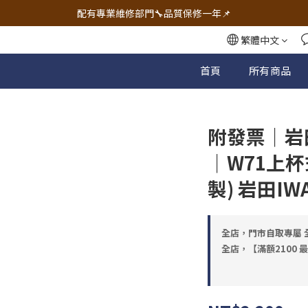
🔧電動工具&五金唯一首選 宇慶五金網拍🔧
配有專業維修部門🔧品質保修一年📌
🔧電動工具&五金唯一首選 宇慶五金網拍🔧
繁體中文
首頁
所有商品
附發票｜岩
｜W71上杯式
製) 岩田I
全店，門市自取專屬 全
全店，【滿額2100 