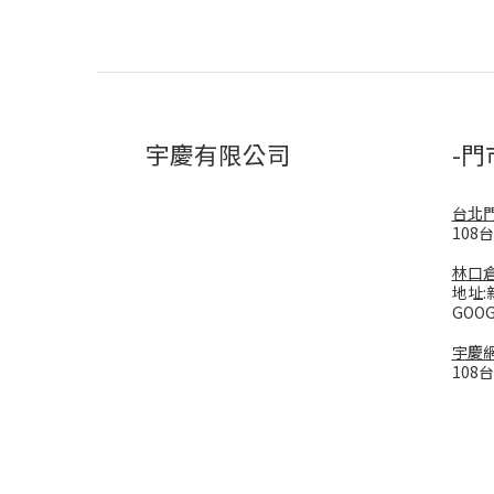
宇慶有限公司
-門
台北
108
林口
地址:
GOO
宇慶
108