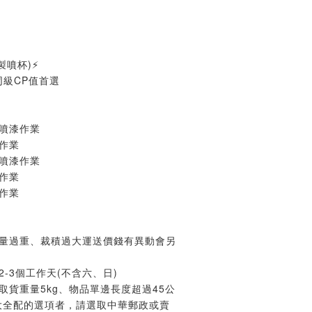
製噴杯)⚡
同級CP值首選
噴漆作業
作業
噴漆作業
作業
作業
重量過重、裁積過大運送價錢有異動會另
-3個工作天(不含六、日)
取貨重量5kg、物品單邊長度超過45公
大全配的選項者，請選取中華郵政或賣