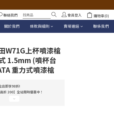
聯絡我們
會員登入
購物車(0)
立即購買
關於我們
條款與細則
賣場連結
聯係我們
田W71G上杯噴漆槍
 1.5mm (噴杯台
WATA 重力式噴漆槍
店即享98折!
最高折 200】全站限時優惠中！