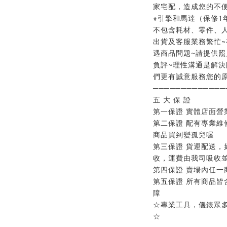
家宅配，造成您的不便
※引擎和馬達（保修1
不包含耗材、零件、人
出貨及客服業務繁忙~
遇商品問題~請提供照
負評~理性溝通是解決
們更有誠意服務您的原
─────────────
五 大 保 證
第一保證 實體店面營
第二保證 配有專業維
商品買到變孤兒喔
第三保證 貨運配送，
收，運費由我司吸收
第四保證 賣場內任一
第五保證 所有商品皆
障
☆專業工具，儀錶眾
☆