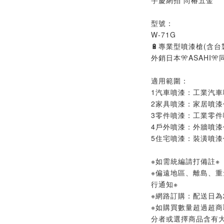
宇慶網拍 尚椿五金
型號：
W-71G
🔋專業型噴漆槍(含台
外銷日本🎌ASAHI
適用範圍：
1汽車噴漆：工業汽車
2家具噴漆：家居噴漆
3零件噴漆：工業零件
4戶外噴漆：外牆噴漆
5住宅噴漆：裝潢噴漆
※如需統編請打備註※
※偏遠地區、離島、
行通知※
※網路訂購：配送日為2
※如購買數量超過超商
分者或選擇商品含有