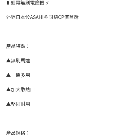
🔋鋰電無刷電磨機 ⚡
外銷日本🎌ASAHI🎌同級CP值首選
產品特點：
▲無刷馬達
▲一機多用
▲加大散熱口
▲堅固耐用
產品規格：