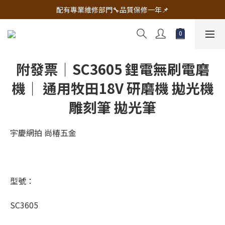
🔧電動工具&五金唯一首選 宇慶五金網拍🔧
配有專業維修部門🔧品質保修一年📌
🔧電動工具&五金唯一首選 宇慶五金網拍🔧
附發票｜SC3605 鋰電無刷電磨
機｜ 通用牧田18V 研磨機 拋光機
雕刻筆 拋光筆
宇慶網拍 尚椿五金
型號：
SC3605