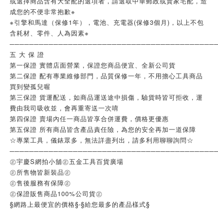
或選擇商品含有大全配的選項者，請選取中華郵政或賣家宅配，造
成您的不便非常抱歉※
※引擎和馬達（保修1年），電池、充電器(保修3個月)，以上不包
含耗材、零件、人為因素※
──────────────────────────────────────────
五 大 保 證
第一保證 實體店面營業，保證您商品便宜、全新公司貨
第二保證 配有專業維修部門，品質保修一年，不用擔心工具商品
買到變孤兒喔
第三保證 貨運配送，如商品運送途中損傷，驗貨時皆可拒收，運
費由我司吸收並，會再重寄送一次唷
第四保證 賣場內任一商品皆享合併運費，價格更優惠
第五保證 所有商品皆含產品責任險，為您的安全再加一道保障
☆專業工具，儀錶眾多，無法詳盡列出，請多利用聊聊詢問☆
──────────────────────────────────────────
㊣宇慶S網拍小舖㊣五金工具百貨廣場
㊣所售物皆新裝品㊣
㊣售後服務有保障㊣
㊣保證販售商品100%公司貨㊣
§網路上最便宜的價格§‧§給您最多的產品樣式§