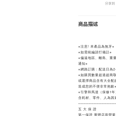
分享到
商品描述
※注意! 本產品為無牙※
※如需統編請打備註※
※偏遠地區、離島、重
通知※
※網路訂購：配送日為2-
※如購買數量超過超商取
或選擇商品含有大全配
造成您的不便非常抱歉
※引擎和馬達（保修1年
含耗材、零件、人為因
──────────────
五 大 保 證
第一保證 實體店面營