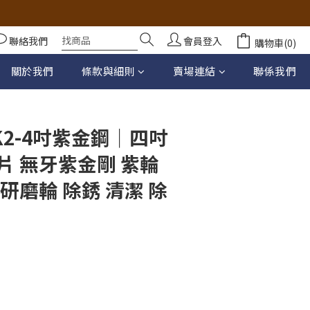
聯絡我們
會員登入
購物車(0)
立即購買
關於我們
條款與細則
賣場連結
聯係我們
2-4吋紫金鋼｜四吋
片 無牙紫金剛 紫輪
研磨輪 除銹 清潔 除