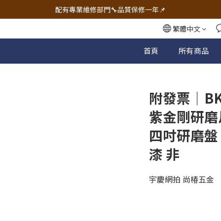
🔧電動工具&五金唯一首選 宇慶五金網拍🔧
配有專業維修部門🔧品質保修一年📌
🔧電動工具&五金唯一首選 宇慶五金網拍🔧
繁體中文
首頁
所有商品
附發票｜BK
紫金剛研磨
四吋研磨盤 
漆 非
宇慶網拍 尚椿五金