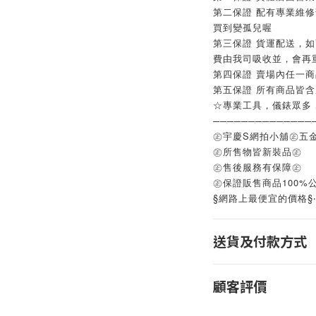
第二保證 配有專業維
買到變孤兒喔
第三保證 貨運配送，
費由我司吸收並，會再
第四保證 賣場內任一
第五保證 所有商品皆
☆專業工具，儀錶眾多
──────────────
㊣宇慶S網拍小舖㊣五
㊣所售物皆新裝品㊣
㊣售後服務有保障㊣
㊣保證販售商品100%
§網路上最便宜的價格§
送貨及付款方式
顧客評價