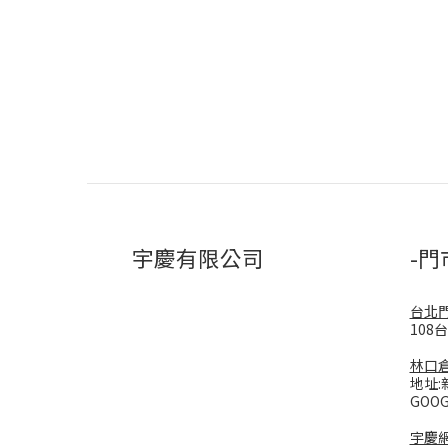
宇慶有限公司
-門
台北
108
林口
地址:
GOO
宇慶