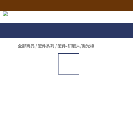
全部商品
/
配件系列
/
配件-研磨片/拋光棉