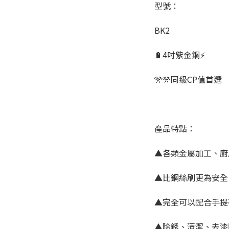
型號：
BK2
🔋4吋紫金鋼⚡
🎌🎌同級CP值首選
產品特點：
▲各類金屬加工、廚
▲比鋼絲刷更為安全
▲完全可以配合手提
▲除銹、清潔、去漆