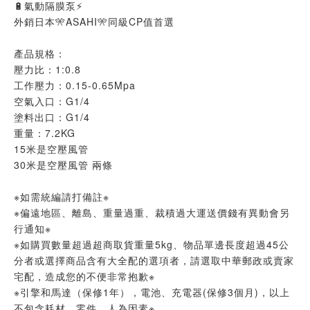
🔋氣動隔膜泵⚡
外銷日本🎌ASAHI🎌同級CP值首選
產品規格：
壓力比：1:0.8
工作壓力：0.15-0.65Mpa
空氣入口：G1/4
塗料出口：G1/4
重量：7.2KG
15米是空壓風管
30米是空壓風管 兩條
※如需統編請打備註※
※偏遠地區、離島、重量過重、裁積過大運送價錢有異動會另
行通知※
※如購買數量超過超商取貨重量5kg、物品單邊長度超過45公
分者或選擇商品含有大全配的選項者，請選取中華郵政或賣家
宅配，造成您的不便非常抱歉※
※引擎和馬達（保修1年），電池、充電器(保修3個月)，以上
不包含耗材、零件、人為因素※