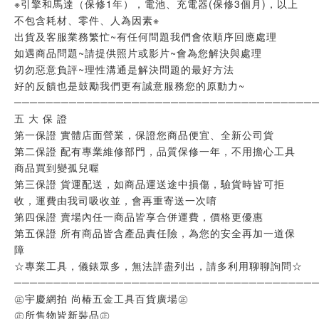
※引擎和馬達（保修1年），電池、充電器(保修3個月)，以上
不包含耗材、零件、人為因素※
出貨及客服業務繁忙~有任何問題我們會依順序回應處理
如遇商品問題~請提供照片或影片~會為您解決與處理
切勿惡意負評~理性溝通是解決問題的最好方法
好的反饋也是鼓勵我們更有誠意服務您的原動力~
──────────────────────────────────────
五 大 保 證
第一保證 實體店面營業，保證您商品便宜、全新公司貨
第二保證 配有專業維修部門，品質保修一年，不用擔心工具
商品買到變孤兒喔
第三保證 貨運配送，如商品運送途中損傷，驗貨時皆可拒
收，運費由我司吸收並，會再重寄送一次唷
第四保證 賣場內任一商品皆享合併運費，價格更優惠
第五保證 所有商品皆含產品責任險，為您的安全再加一道保
障
☆專業工具，儀錶眾多，無法詳盡列出，請多利用聊聊詢問☆
──────────────────────────────────────
㊣宇慶網拍 尚椿五金工具百貨廣場㊣
㊣所售物皆新裝品㊣