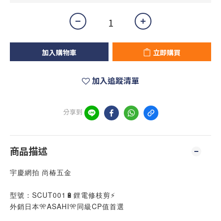
加入購物車
立即購買
加入追蹤清單
分享到
商品描述
宇慶網拍 尚椿五金
型號：SCUT001🔋鋰電修枝剪⚡
外銷日本🎌ASAHI🎌同級CP值首選