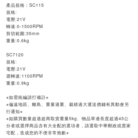
產品規格：SC115
規格:
電壓:21V
轉速:0-1500RPM
剪切範圍:35mm
重量:0.6kg
SC7120
規格:
電壓:21V
迴轉速:1100RPM
重量:0.9kg
※如需統編請打備註※
※偏遠地區、離島、重量過重、裁積過大運送價錢有異動會另
行通知※
※如購買數量超過超商取貨重量5kg、物品單邊長度超過45公
分者或選擇商品含有大全配的選項者，請選取中華郵政或賣家
宅配，造成您的不便非常抱歉※