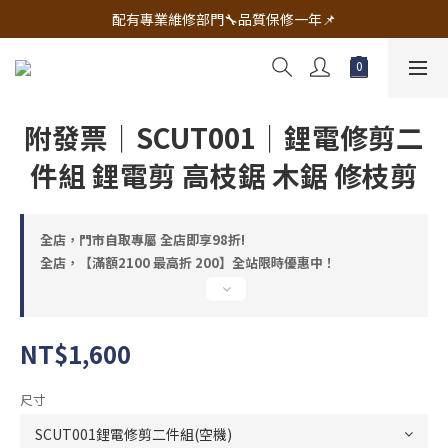
🔧電動工具&五金唯一首選 宇慶五金網拍🔧
配有專業維修部門🔧品質保修一年📌
🔧電動工具&五金唯一首選 宇慶五金網拍🔧
附發票｜SCUT001｜鋰電修剪二
件組 鋰電剪 高枝鋸 木鋸 修枝剪
全店，門市自取專屬 全店即享98折!
全店，【滿額2100 最高折 200】全站限時優惠中！
NT$1,600
尺寸