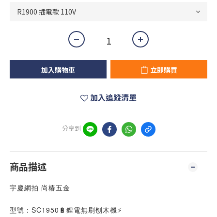
加入購物車
立即購買
加入追蹤清單
分享到
商品描述
宇慶網拍 尚椿五金
型號：SC1950🔋鋰電無刷刨木機⚡