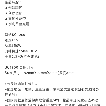
產品特點：
▲刨深調節
▲高效散熱
▲高韌性皮帶
▲刨削平整光滑
型號SC1950
電壓21V
功率650W
刀軸轉速15000RPM
重量2.3KG(不含電池)
-------------------
SC1950 專用刀片
Size 尺寸：82mmX29mmX3mm(厚度3mm)
※如需統編請打備註※
※偏遠地區、離島、重量過重、裁積過大運送價錢有異動會另
行通知※
※如購買數量超過超商取貨重量5kg、物品單邊長度超過45公
分者或選擇商品含有大全配的選項者，請選取中華郵政或賣家