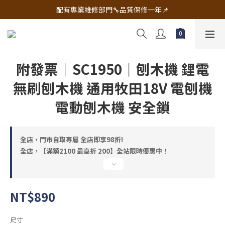
🔧電動工具&五金唯一首選 宇慶五金網拍🔧
配有專業維修部門🔧品質保修一年📌
🔧電動工具&五金唯一首選 宇慶五金網拍🔧
附發票｜SC1950｜刨木機 鋰電
無刷刨木機 通用牧田18V 電刨機
電動刨木機 安全鎖
全店，門市自取專屬 全店即享98折!
全店，【滿額2100 最高折 200】全站限時優惠中！
NT$890
尺寸