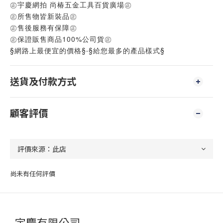
㊣宇慶網拍 尚椿五金工具百貨廣場㊣
㊣所售物皆新裝品㊣
㊣售後服務有保障㊣
㊣保證販售商品100%公司貨㊣
§網路上最便宜的價格§‧§給您最多的產品樣式§
送貨及付款方式
顧客評價
尚未有任何評價
宇慶有限公司