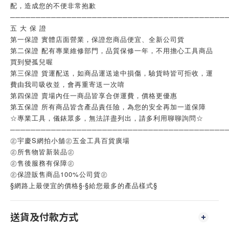
配，造成您的不便非常抱歉
──────────────────────────────────────────
五 大 保 證
第一保證 實體店面營業，保證您商品便宜、全新公司貨
第二保證 配有專業維修部門，品質保修一年，不用擔心工具商品
買到變孤兒喔
第三保證 貨運配送，如商品運送途中損傷，驗貨時皆可拒收，運
費由我司吸收並，會再重寄送一次唷
第四保證 賣場內任一商品皆享合併運費，價格更優惠
第五保證 所有商品皆含產品責任險，為您的安全再加一道保障
☆專業工具，儀錶眾多，無法詳盡列出，請多利用聊聊詢問☆
──────────────────────────────────────────
㊣宇慶S網拍小舖㊣五金工具百貨廣場
㊣所售物皆新裝品㊣
㊣售後服務有保障㊣
㊣保證販售商品100%公司貨㊣
§網路上最便宜的價格§‧§給您最多的產品樣式§
送貨及付款方式