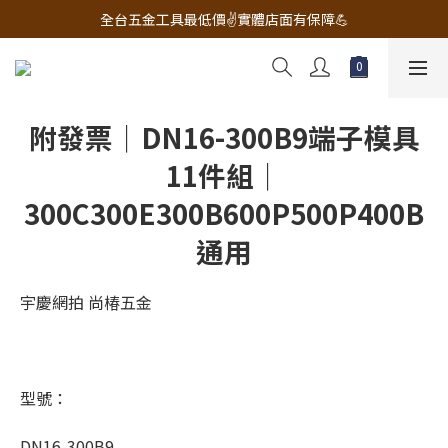
🔧電動工具&五金唯一首選 宇慶五金網拍🔧
全台五金工具最低價✌️實體店面有保障💪
配有專業維修部門🔧品質保修一年📌
🔧電動工具&五金唯一首選 宇慶五金網拍🔧
附發票｜DN16-300B9端子模具
11件組｜
300C300E300B600P500P400B
通用
宇慶網拍 尚椿五金
型號：
DN16-300B9