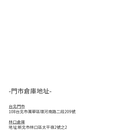
-門市倉庫地址-
台北門市
108台北市萬華區環河南路二段209號
林口倉庫
地址:新北市林口區太平嶺2號之2