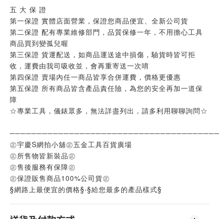
五 大 保 證
第一保證 實體店面營業，保證您商品便宜、全新公司貨
第二保證 配有專業維修部門，品質保修一年，不用擔心工具
商品買到變孤兒喔
第三保證 貨運配送，如商品運送途中損傷，驗貨時皆可拒
收，運費由我司吸收並，會再重寄送一次唷
第四保證 賣場內任一商品皆享合併運費，價格更優惠
第五保證 所有商品皆含產品責任險，為您的安全再加一道保
障
☆專業工具，儀錶眾多，無法詳盡列出，請多利用聊聊詢問☆
──────────────────────────────────────
㊣宇慶S網拍小舖㊣五金工具百貨廣場
㊣所售物皆新裝品㊣
㊣售後服務有保障㊣
㊣保證販售商品100%公司貨㊣
§網路上最便宜的價格§‧§給您最多的產品樣式§