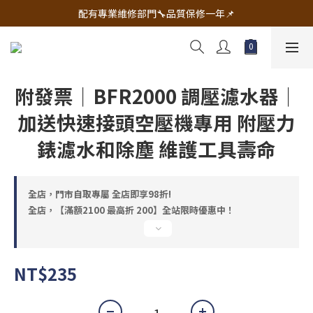
🔧電動工具&五金唯一首選 宇慶五金網拍🔧
配有專業維修部門🔧品質保修一年📌
🔧電動工具&五金唯一首選 宇慶五金網拍🔧
附發票｜BFR2000 調壓濾水器｜
加送快速接頭空壓機專用 附壓力
錶濾水和除塵 維護工具壽命
全店，門市自取專屬 全店即享98折!
全店，【滿額2100 最高折 200】全站限時優惠中！
NT$235