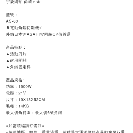
宇慶網拍 尚椿五金
型號：
AS-60
🔋電動角鋼切斷機⚡
外銷日本🎌ASAHI🎌同級CP值首選
產品特點：
▲活動刀片
▲耐用開關
▲角鐵固定桿
產品規格:
功率：1500W
電壓：21V
尺寸：19X13X52CM
毛種：14KG
最大切角範圍：最大切6號角鐵
※如需統編請打備註※
※偏遠地區、離島、重量過重、裁積過大運送價錢有異動會另行通