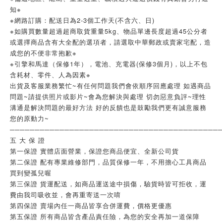
知※
※網路訂購：配送日為2-3個工作天(不含六、日)
※如購買數量超過超商取貨重量5kg、物品單邊長度超過45公分者
或選擇商品含有大全配的選項者，請選取中華郵政或賣家宅配，造
成您的不便非常抱歉※
※引擎和馬達（保修1年），電池、充電器(保修3個月)，以上不包
含耗材、零件、人為因素※
出貨及客服業務繁忙~有任何問題我們會依順序回應處理 如遇商品
問題~請提供照片或影片~會為您解決與處理 切勿惡意負評~理性
溝通是解決問題的最好方法 好的反饋也是鼓勵我們更有誠意服務
您的原動力~
──────────────────────────────────────────
五 大 保 證
第一保證 實體店面營業，保證您商品便宜、全新公司貨
第二保證 配有專業維修部門，品質保修一年，不用擔心工具商品
買到變孤兒喔
第三保證 貨運配送，如商品運送途中損傷，驗貨時皆可拒收，運
費由我司吸收並，會再重寄送一次唷
第四保證 賣場內任一商品皆享合併運費，價格更優惠
第五保證 所有商品皆含產品責任險，為您的安全再加一道保障