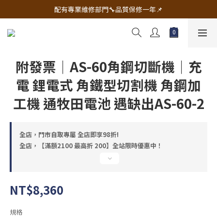
🔧電動工具&五金唯一首選 宇慶五金網拍🔧
配有專業維修部門🔧品質保修一年📌
🔧電動工具&五金唯一首選 宇慶五金網拍🔧
附發票｜AS-60角鋼切斷機｜充
電 鋰電式 角鐵型切割機 角鋼加
工機 通牧田電池 遇缺出AS-60-2
全店，門市自取專屬 全店即享98折!
全店，【滿額2100 最高折 200】全站限時優惠中！
NT$8,360
規格