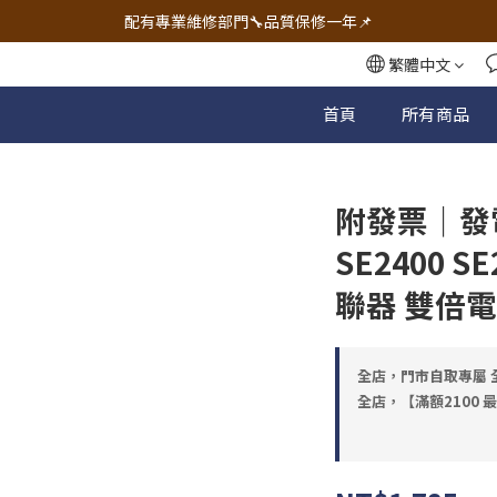
🔧電動工具&五金唯一首選 宇慶五金網拍🔧
配有專業維修部門🔧品質保修一年📌
🔧電動工具&五金唯一首選 宇慶五金網拍🔧
繁體中文
首頁
所有商品
附發票｜發
SE2400 S
聯器 雙倍
全店，門市自取專屬 全
全店，【滿額2100 