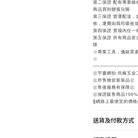
第二保證 配有專業維
商品買到變孤兒喔
第三保證 貨運配送，
收，運費由我司吸收
第四保證 賣場內任一
第五保證 所有商品皆
障
☆專業工具，儀錶眾
☆
─────────────
㊣宇慶網拍 尚椿五金
㊣所售物皆新裝品㊣
㊣售後服務有保障㊣
㊣保證販售商品100
§網路上最便宜的價格
送貨及付款方式