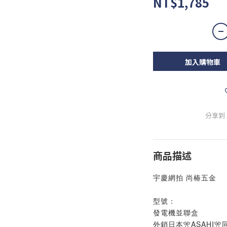
NT$1,785
加入購物車
分享到
商品描述
宇慶網拍 尚椿五金
型號：
發電機並聯盒
外銷日本🎌ASAHI