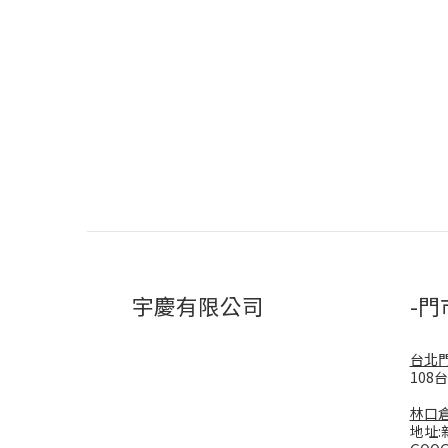
宇慶有限公司
-門
台北
108
林口
地址: