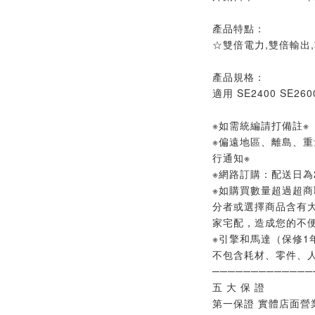
產品特點：
☆雙倍電力,雙倍輸出
產品規格：
適用 SE2400 SE26
※如需統編請打備註※
※偏遠地區、離島、
行通知※
※網路訂購：配送日為2
※如購買數量超過超商
分者或選擇商品含有
家宅配，造成您的不便
※引擎和馬達（保修1
不包含耗材、零件、人
─────────────
五 大 保 證
第一保證 實體店面營